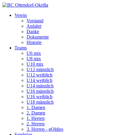
Verein
Vorstand
Anfahrt
Danke
Dokumente
Historie
Teams
U6 mix
U8 mix
U10 mix
U12 männlich
U12 weiblich
U14 weiblich
U14 männlich
U16 männlich
U16 weiblich
U18 männlich
1. Damen
2. Damen
1. Herren
2. Herren
3. Herren - gOldies
Spielplan