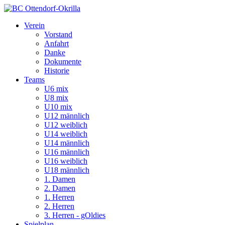
Verein
Vorstand
Anfahrt
Danke
Dokumente
Historie
Teams
U6 mix
U8 mix
U10 mix
U12 männlich
U12 weiblich
U14 weiblich
U14 männlich
U16 männlich
U16 weiblich
U18 männlich
1. Damen
2. Damen
1. Herren
2. Herren
3. Herren - gOldies
Spielplan