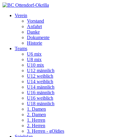
Verein
Vorstand
Anfahrt
Danke
Dokumente
Historie
Teams
U6 mix
U8 mix
U10 mix
U12 männlich
U12 weiblich
U14 weiblich
U14 männlich
U16 männlich
U16 weiblich
U18 männlich
1. Damen
2. Damen
1. Herren
2. Herren
3. Herren - gOldies
Spielplan