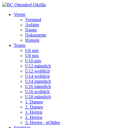
Verein
Vorstand
Anfahrt
Danke
Dokumente
Historie
Teams
U6 mix
U8 mix
U10 mix
U12 männlich
U12 weiblich
U14 weiblich
U14 männlich
U16 männlich
U16 weiblich
U18 männlich
1. Damen
2. Damen
1. Herren
2. Herren
3. Herren - gOldies
Spielplan