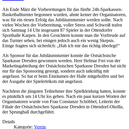
Als Ende März die Vorbereitungen für das fünfte 24h-Sparkassen-
Basketballturnier begonnen wurden, ahnte keiner der Organisatoren,
was für ein riesen Erfolg das Jubiläumsturnier werden sollte. Nach
vielen Wochen der Vorbereitung, voller Stress und Schweiß trafen
sich Samstag 14 Uhr insgesamt 87 Spieler in der Ottendorfer
Sporthalle Karpen. In den Gesichtern konnte man die Vorfreude auf
das Turnier sehen, bei einigen jedoch auch ein wenig Skepsis.
Einige fragten sich sicherlich: „Hab ich mir das richtig überlegt!“
Als Sponsor für das Jubiläumsturnier konnte die Ostsächsische
Sparkasse Dresden gewonnen werden. Herr Helmar Frei von der
Marketingabteilung der Ostsächsischen Sparkasse Dresden hat nicht
nur für das Sponsoring gesorgt, sondern auch tatkräftig mit
angefasst. So hat er beim Einräumen der Halle mitgeholfen und bei
der Ausgabe der Spielertrikots mit angefasst.
Nachdem die jüngsten Teilnehmer ihre Spielkleidung hatten, konnte
es pünktlich um 14 Uhr los gehen. Nach ein paar kurzen Worten der
Organisatoren wurde von Frau Constanze Schöbbel, Leiterin der
Filiale der Ostsächsischen Sparkasse Dresden in Ottendorf-Okrilla,
der Sprungball durchgeführt.
Details
Kategorie:
Verein