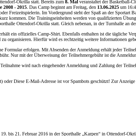
ttendorf-Okrilla statt. Bereits zum
8. Mal
veranstaltet der Basketball-
e 2008 - 2015
. Das Camp beginnt am Freitag, den
13.06.2025
um 16:4
er Freizeitspielerin. Im Vordergrund steht der Spaß an der Sportart Ba
 zu kurz kommen. Die Trainingseinheiten werden von qualifizierten Übun
 Sporthalle Ottendorf-Okrilla statt. Gleich nebenan, in der Turnhalle 
rhält ein offizielles Camp-Shirt. Ebenfalls enthalten ist die tägliche Ve
zu organisieren. Hierfür wird es rechtzeitig weitere Informationen geb
ne Formular erfolgen. Mit Absenden der Anmeldung erhält jeder Teiln
bühr. Nur mit der Überweisung der Teilnehmergebühr ist die Anmeldun
 Teilnahme wird nach eingehender Anmeldung und Zahlung der Teilne
t) oder
Diese E-Mail-Adresse ist vor Spambots geschützt! Zur Anzeige m
9. bis 21. Februar 2016 in der Sporthalle „Karpen“ in Ottendorf-Okril