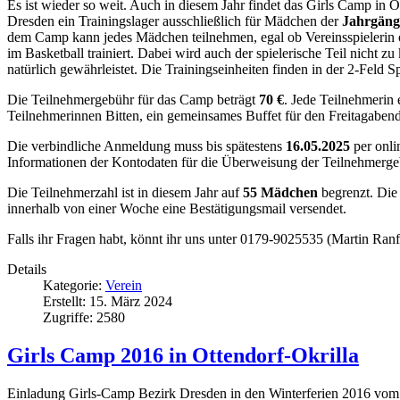
Es ist wieder so weit. Auch in diesem Jahr findet das Girls Camp in O
Dresden ein Trainingslager ausschließlich für Mädchen der
Jahrgäng
dem Camp kann jedes Mädchen teilnehmen, egal ob Vereinsspielerin od
im Basketball trainiert. Dabei wird auch der spielerische Teil nicht
natürlich gewährleistet. Die Trainingseinheiten finden in der 2-Feld
Die Teilnehmergebühr für das Camp beträgt
70 €
. Jede Teilnehmerin e
Teilnehmerinnen Bitten, ein gemeinsames Buffet für den Freitagabend 
Die verbindliche Anmeldung muss bis spätestens
16.05.2025
per onli
Informationen der Kontodaten für die Überweisung der Teilnehmerge
Die Teilnehmerzahl ist in diesem Jahr auf
55 Mädchen
begrenzt. Die
innerhalb von einer Woche eine Bestätigungsmail versendet.
Falls ihr Fragen habt, könnt ihr uns unter 0179-9025535 (Martin Ranf
Details
Kategorie:
Verein
Erstellt: 15. März 2024
Zugriffe: 2580
Girls Camp 2016 in Ottendorf-Okrilla
Einladung Girls-Camp Bezirk Dresden in den Winterferien 2016 vom 1