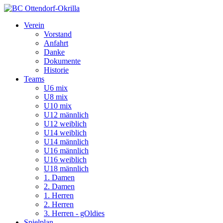
Verein
Vorstand
Anfahrt
Danke
Dokumente
Historie
Teams
U6 mix
U8 mix
U10 mix
U12 männlich
U12 weiblich
U14 weiblich
U14 männlich
U16 männlich
U16 weiblich
U18 männlich
1. Damen
2. Damen
1. Herren
2. Herren
3. Herren - gOldies
Spielplan