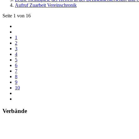
Aufruf Zuarbeit Vereinschronik
Seite 1 von 16
1
2
3
4
5
6
7
8
9
10
Verbände