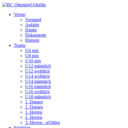
Verein
Vorstand
Anfahrt
Danke
Dokumente
Historie
Teams
U6 mix
U8 mix
U10 mix
U12 männlich
U12 weiblich
U14 weiblich
U14 männlich
U16 männlich
U16 weiblich
U18 männlich
1. Damen
2. Damen
1. Herren
2. Herren
3. Herren - gOldies
Spielplan