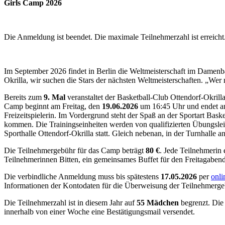
Girls Camp 2026
Die Anmeldung ist beendet. Die maximale Teilnehmerzahl ist erreicht
Im September 2026 findet in Berlin die Weltmeisterschaft im Damenba
Okrilla, wir suchen die Stars der nächsten Weltmeisterschaften. „Wer ni
Bereits zum
9. Mal
veranstaltet der Basketball-Club Ottendorf-Okril
Camp beginnt am Freitag, den
19.06.2026
um 16:45 Uhr und endet a
Freizeitspielerin. Im Vordergrund steht der Spaß an der Sportart Baske
kommen. Die Trainingseinheiten werden von qualifizierten Übungsleite
Sporthalle Ottendorf-Okrilla statt. Gleich nebenan, in der Turnhall
Die Teilnehmergebühr für das Camp beträgt
80 €
. Jede Teilnehmerin e
Teilnehmerinnen Bitten, ein gemeinsames Buffet für den Freitagabend 
Die verbindliche Anmeldung muss bis spätestens
17.05.2026
per
onli
Informationen der Kontodaten für die Überweisung der Teilnehmerge
Die Teilnehmerzahl ist in diesem Jahr auf
55 Mädchen
begrenzt. Die
innerhalb von einer Woche eine Bestätigungsmail versendet.