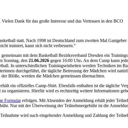
. Vielen Dank für das große Interesse und das Vertrauen in den BCO
sketball statt. Nach 1998 ist Deutschland zum zweiten Mal Gastgeber d
cht trainiert, kann sich nicht verbessern.“
la gemeinsam mit dem Basketball Bezirksverband Dresden ein Trainings
m Sonntag, den
21.06.2026
gegen 16:00 Uhr
.
An dem Camp kann jedes 
tball. In unterschiedlichen Trainingseinheiten werden Techniken im Bask
rinnen durchgeführt, die tägliche Betreuung der Mädchen wird natürlic
e an der Blöße, werden die Mädchen gemeinsam übernachten.
rhält ein offizielles Camp-Shirt. Ebenfalls enthalten ist die tägliche Ve
zu organisieren. Hierfür wird es rechtzeitig weitere Informationen geb
ne Formular
erfolgen. Mit Absenden der Anmeldung erhält jeder Teiln
bühr. Nur mit der Überweisung der Teilnehmergebühr ist die Anmeldun
 Teilnahme wird nach eingehender Anmeldung und Zahlung der Teilne