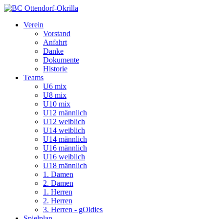
Verein
Vorstand
Anfahrt
Danke
Dokumente
Historie
Teams
U6 mix
U8 mix
U10 mix
U12 männlich
U12 weiblich
U14 weiblich
U14 männlich
U16 männlich
U16 weiblich
U18 männlich
1. Damen
2. Damen
1. Herren
2. Herren
3. Herren - gOldies
Spielplan