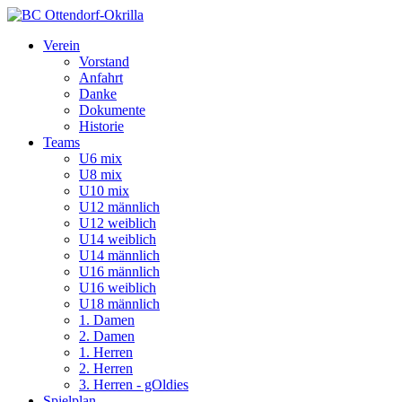
Verein
Vorstand
Anfahrt
Danke
Dokumente
Historie
Teams
U6 mix
U8 mix
U10 mix
U12 männlich
U12 weiblich
U14 weiblich
U14 männlich
U16 männlich
U16 weiblich
U18 männlich
1. Damen
2. Damen
1. Herren
2. Herren
3. Herren - gOldies
Spielplan