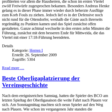
profitierten vor allem die Hausherren, die schon im ersten Viertel
zwölf Freiwürfe zugesprochen bekamen. Besonders Andreas Henke
gelang es in dieser Phase immer wieder durch beherzte Ausflüge
zum Korb Fouls zu ziehen. Jedoch lief es in der Defensive noch
nicht rund für die Ottendorfer, weshalb die Gäste auch ihrerseits
regelmäßig zu Punkten kamen und das Spiel zunächst offen
gestalteten. Ganze achtmal wechselte in den ersten zehn Minuten die
Führung, zunächst mit dem besseren Ende für Mittweida, die das
Viertel mit einer 17:18-Führung beendeten.
Details
Kategorie:
Herren I
Erstellt: 26. September 2009
Zugriffe: 5304
Read more …
Beste Oberligaplatzierung der
Vereinsgeschichte
Nach dem ereignisreichen Samstag, hatten die Spieler des BCO am
letzten Spieltag der Oberligasaison die weite Fahrt nach Plauen vor
sich. Am Sonntagmittag machten sich neun Spieler auf den Weg
nach Plauen. Wie schon im vergangenen Jahr standen die