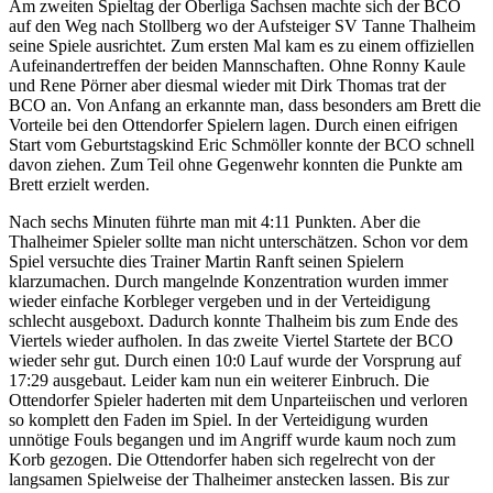
Am zweiten Spieltag der Oberliga Sachsen machte sich der BCO
auf den Weg nach Stollberg wo der Aufsteiger SV Tanne Thalheim
seine Spiele ausrichtet. Zum ersten Mal kam es zu einem offiziellen
Aufeinandertreffen der beiden Mannschaften. Ohne Ronny Kaule
und Rene Pörner aber diesmal wieder mit Dirk Thomas trat der
BCO an. Von Anfang an erkannte man, dass besonders am Brett die
Vorteile bei den Ottendorfer Spielern lagen. Durch einen eifrigen
Start vom Geburtstagskind Eric Schmöller konnte der BCO schnell
davon ziehen. Zum Teil ohne Gegenwehr konnten die Punkte am
Brett erzielt werden.
Nach sechs Minuten führte man mit 4:11 Punkten. Aber die
Thalheimer Spieler sollte man nicht unterschätzen. Schon vor dem
Spiel versuchte dies Trainer Martin Ranft seinen Spielern
klarzumachen. Durch mangelnde Konzentration wurden immer
wieder einfache Korbleger vergeben und in der Verteidigung
schlecht ausgeboxt. Dadurch konnte Thalheim bis zum Ende des
Viertels wieder aufholen. In das zweite Viertel Startete der BCO
wieder sehr gut. Durch einen 10:0 Lauf wurde der Vorsprung auf
17:29 ausgebaut. Leider kam nun ein weiterer Einbruch. Die
Ottendorfer Spieler haderten mit dem Unparteiischen und verloren
so komplett den Faden im Spiel. In der Verteidigung wurden
unnötige Fouls begangen und im Angriff wurde kaum noch zum
Korb gezogen. Die Ottendorfer haben sich regelrecht von der
langsamen Spielweise der Thalheimer anstecken lassen. Bis zur