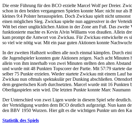
Die erste Führung für den BCO erzielte Marcel Wolf per Dreier. Zw
schon in den beiden vergangenen Spielen konnte Marc nicht nur als 
kleines 9:4 Polster herausspielen. Doch Zwickau spielt nicht umsonst
einen möglichen Sieg. Zwickau spielte nun aggressiver in der Verteid
Witt bei einer unglücklichen Aktion in der Zone am Fuß. Das zweite V
funktionierte machte es Kevin Alvin Williams von draußen. Allein dre
kam prompt die Antwort von Zwickau. Für Zwickau entwickelte es sic
so viel wie nötig war. Mit ein paar guten Aktionen konnte Nachwuch
In der zweiten Halbzeit wollten alle noch einmal kämpfen. Durch ein
die Jugendspieler konnten gute Aktionen zeigen. Nach acht Minuten h
allein von ihm innerhalb von zwei Minuten stellten den alten Abstand 
und wurde mit 48 Punkten Topscorer der Partie. Mit 57:79 startete da
selber 75 Punkte erzielen. Wieder startete Zwickau mit einem Lauf b
Zwickau nun oftmals spektakulär per Dunking abschließen. Ottendorf 
dem gegnerischen Korb durchsetzten. Marcel wurde mit 16 Punkten be
Oberligaspielen sein wird. Die letzten Punkte konnte Marc Naumann nac
Der Unterschied von zwei Ligen wurde in diesem Spiel sehr deutlich. 
der Verteidigung wurden dem BCO deutlich aufgezeigt. Nun kann d
den BBV 1950 Wurzen. Hier gilt es die wichtigen Punkte um den Kamp
Statistik des Spiels