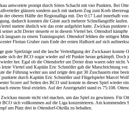
ickau antwortete prompt durch Sören Schacht mit vier Punkten. Bei 
Ballverteiler glänzen sondern auch mit starkem Zug zum Korb überzeug
 in der oberen Hälfte der Regionalliga mit. Der 0:17 Lauf innerhalb v
igung, dadurch konnten die Gäste auch mehrere Schnellangriffe laufen. 
iertel startete ähnlich wie das erste aufgehört hatte. Zwickau punktete
i seiner acht Dreier steuerte er in diesem Viertel bei. Ottendorf kämp
h langsam zu einem Trainingsspiel. Ottendorf fehlten die nötigen Mit
scenter Florian Gruber zum Ende der ersten Halbzeit auf sich aufmerk
ige gute Spielzüge und die lasche Verteidigung der Zwickauer konnte O
atte sich der BCO sogar wieder auf elf Punkte heran gekämpft. Doch je
wieder her. Egal ob die Ottendorfer am Dreier dran waren oder nicht. W
s letzte Viertel und Kapitän Eric Schmöller gab die Marschrichtung vo
aute die Führung weiter aus und zeigte den gut 30 Zuschauern eine bee
punktete durch Kapitän Eric Schmöller und Flügelspieler Marcel Wolf. 
ster Scorer auf Seiten des BCO und konnte in diesen Spiel wieder ein
h einem Steal erzielen. Auf der Anzeigetafel stand es 75:108. Ottendor
Zwickau musste nicht viel machen, um das Spiel zu gewinnen. Für Otten
er BCO sich vollkommen auf die Liga konzentrieren. Am kommenden Sa
f um Platz drei in Ottendorf-Okrilla zu behalten.