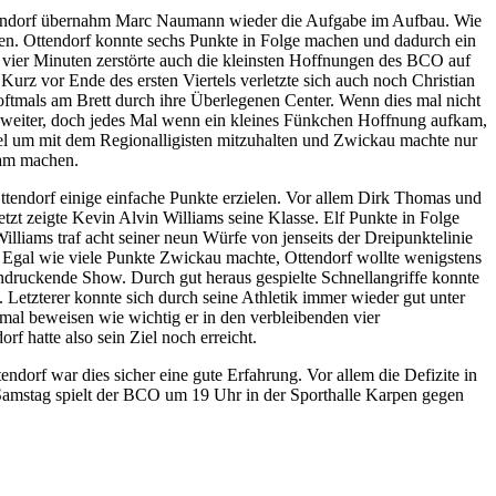
Ottendorf übernahm Marc Naumann wieder die Aufgabe im Aufbau. Wie
en. Ottendorf konnte sechs Punkte in Folge machen und dadurch ein
on vier Minuten zerstörte auch die kleinsten Hoffnungen des BCO auf
Kurz vor Ende des ersten Viertels verletzte sich auch noch Christian
 oftmals am Brett durch ihre Überlegenen Center. Wenn dies mal nicht
fte weiter, doch jedes Mal wenn ein kleines Fünkchen Hoffnung aufkam,
tel um mit dem Regionalligisten mitzuhalten und Zwickau machte nur
sam machen.
ttendorf einige einfache Punkte erzielen. Vor allem Dirk Thomas und
tzt zeigte Kevin Alvin Williams seine Klasse. Elf Punkte in Folge
illiams traf acht seiner neun Würfe von jenseits der Dreipunktelinie
r. Egal wie viele Punkte Zwickau machte, Ottendorf wollte wenigstens
indruckende Show. Durch gut heraus gespielte Schnellangriffe konnte
Letzterer konnte sich durch seine Athletik immer wieder gut unter
mal beweisen wie wichtig er in den verbleibenden vier
f hatte also sein Ziel noch erreicht.
dorf war dies sicher eine gute Erfahrung. Vor allem die Defizite in
mstag spielt der BCO um 19 Uhr in der Sporthalle Karpen gegen