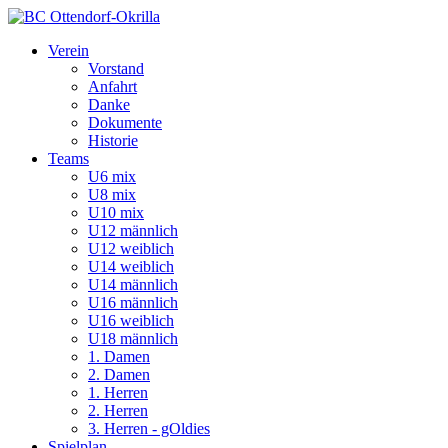
Verein
Vorstand
Anfahrt
Danke
Dokumente
Historie
Teams
U6 mix
U8 mix
U10 mix
U12 männlich
U12 weiblich
U14 weiblich
U14 männlich
U16 männlich
U16 weiblich
U18 männlich
1. Damen
2. Damen
1. Herren
2. Herren
3. Herren - gOldies
Spielplan