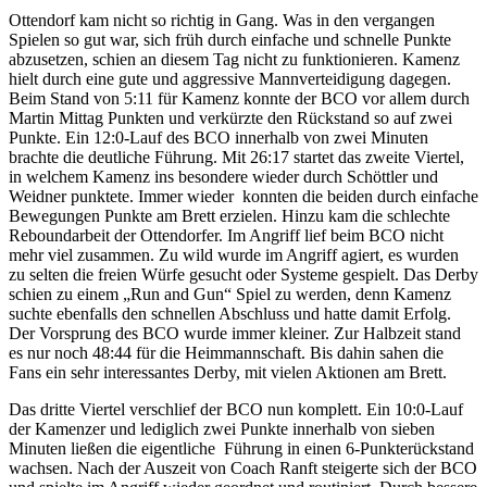
Ottendorf kam nicht so richtig in Gang. Was in den vergangen
Spielen so gut war, sich früh durch einfache und schnelle Punkte
abzusetzen, schien an diesem Tag nicht zu funktionieren. Kamenz
hielt durch eine gute und aggressive Mannverteidigung dagegen.
Beim Stand von 5:11 für Kamenz konnte der BCO vor allem durch
Martin Mittag Punkten und verkürzte den Rückstand so auf zwei
Punkte. Ein 12:0-Lauf des BCO innerhalb von zwei Minuten
brachte die deutliche Führung. Mit 26:17 startet das zweite Viertel,
in welchem Kamenz ins besondere wieder durch Schöttler und
Weidner punktete. Immer wieder konnten die beiden durch einfache
Bewegungen Punkte am Brett erzielen. Hinzu kam die schlechte
Reboundarbeit der Ottendorfer. Im Angriff lief beim BCO nicht
mehr viel zusammen. Zu wild wurde im Angriff agiert, es wurden
zu selten die freien Würfe gesucht oder Systeme gespielt. Das Derby
schien zu einem „Run and Gun“ Spiel zu werden, denn Kamenz
suchte ebenfalls den schnellen Abschluss und hatte damit Erfolg.
Der Vorsprung des BCO wurde immer kleiner. Zur Halbzeit stand
es nur noch 48:44 für die Heimmannschaft. Bis dahin sahen die
Fans ein sehr interessantes Derby, mit vielen Aktionen am Brett.
Das dritte Viertel verschlief der BCO nun komplett. Ein 10:0-Lauf
der Kamenzer und lediglich zwei Punkte innerhalb von sieben
Minuten ließen die eigentliche Führung in einen 6-Punkterückstand
wachsen. Nach der Auszeit von Coach Ranft steigerte sich der BCO