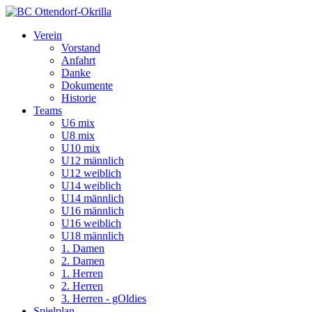
Verein
Vorstand
Anfahrt
Danke
Dokumente
Historie
Teams
U6 mix
U8 mix
U10 mix
U12 männlich
U12 weiblich
U14 weiblich
U14 männlich
U16 männlich
U16 weiblich
U18 männlich
1. Damen
2. Damen
1. Herren
2. Herren
3. Herren - gOldies
Spielplan