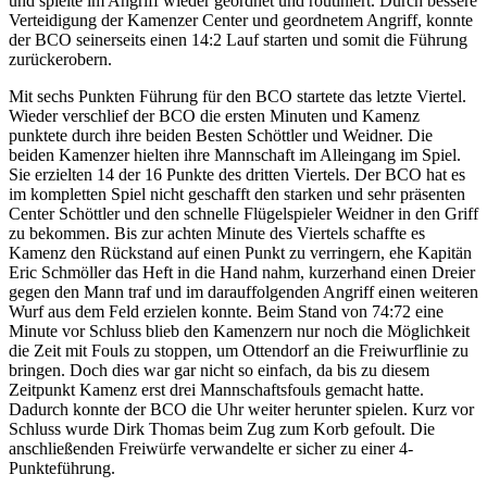
und spielte im Angriff wieder geordnet und routiniert. Durch bessere
Verteidigung der Kamenzer Center und geordnetem Angriff, konnte
der BCO seinerseits einen 14:2 Lauf starten und somit die Führung
zurückerobern.
Mit sechs Punkten Führung für den BCO startete das letzte Viertel.
Wieder verschlief der BCO die ersten Minuten und Kamenz
punktete durch ihre beiden Besten Schöttler und Weidner. Die
beiden Kamenzer hielten ihre Mannschaft im Alleingang im Spiel.
Sie erzielten 14 der 16 Punkte des dritten Viertels. Der BCO hat es
im kompletten Spiel nicht geschafft den starken und sehr präsenten
Center Schöttler und den schnelle Flügelspieler Weidner in den Griff
zu bekommen. Bis zur achten Minute des Viertels schaffte es
Kamenz den Rückstand auf einen Punkt zu verringern, ehe Kapitän
Eric Schmöller das Heft in die Hand nahm, kurzerhand einen Dreier
gegen den Mann traf und im darauffolgenden Angriff einen weiteren
Wurf aus dem Feld erzielen konnte. Beim Stand von 74:72 eine
Minute vor Schluss blieb den Kamenzern nur noch die Möglichkeit
die Zeit mit Fouls zu stoppen, um Ottendorf an die Freiwurflinie zu
bringen. Doch dies war gar nicht so einfach, da bis zu diesem
Zeitpunkt Kamenz erst drei Mannschaftsfouls gemacht hatte.
Dadurch konnte der BCO die Uhr weiter herunter spielen. Kurz vor
Schluss wurde Dirk Thomas beim Zug zum Korb gefoult. Die
anschließenden Freiwürfe verwandelte er sicher zu einer 4-
Punkteführung.