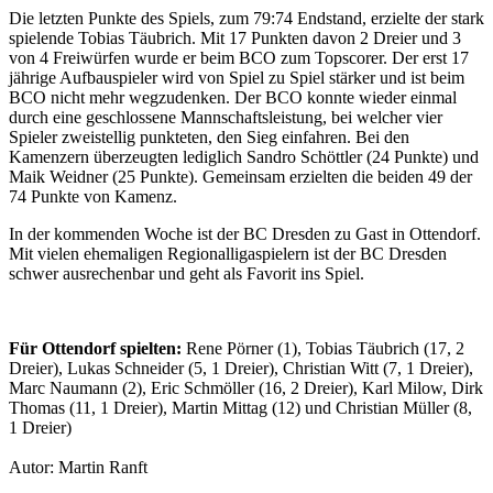
Die letzten Punkte des Spiels, zum 79:74 Endstand, erzielte der stark
spielende Tobias Täubrich. Mit 17 Punkten davon 2 Dreier und 3
von 4 Freiwürfen wurde er beim BCO zum Topscorer. Der erst 17
jährige Aufbauspieler wird von Spiel zu Spiel stärker und ist beim
BCO nicht mehr wegzudenken. Der BCO konnte wieder einmal
durch eine geschlossene Mannschaftsleistung, bei welcher vier
Spieler zweistellig punkteten, den Sieg einfahren. Bei den
Kamenzern überzeugten lediglich Sandro Schöttler (24 Punkte) und
Maik Weidner (25 Punkte). Gemeinsam erzielten die beiden 49 der
74 Punkte von Kamenz.
In der kommenden Woche ist der BC Dresden zu Gast in Ottendorf.
Mit vielen ehemaligen Regionalligaspielern ist der BC Dresden
schwer ausrechenbar und geht als Favorit ins Spiel.
Für Ottendorf spielten:
Rene Pörner (1), Tobias Täubrich (17, 2
Dreier), Lukas Schneider (5, 1 Dreier), Christian Witt (7, 1 Dreier),
Marc Naumann (2), Eric Schmöller (16, 2 Dreier), Karl Milow, Dirk
Thomas (11, 1 Dreier), Martin Mittag (12) und Christian Müller (8,
1 Dreier)
Autor: Martin Ranft