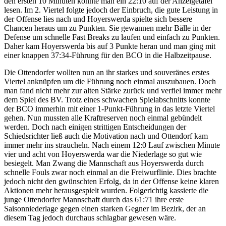
den ersten 10 Minuten konnte man ein 22:10 auf der Anzeigetafel
lesen. Im 2. Viertel folgte jedoch der Einbruch, die gute Leistung in
der Offense lies nach und Hoyerswerda spielte sich bessere
Chancen heraus um zu Punkten. Sie gewannen mehr Bälle in der
Defense um schnelle Fast Breaks zu laufen und einfach zu Punkten.
Daher kam Hoyerswerda bis auf 3 Punkte heran und man ging mit
einer knappen 37:34-Führung für den BCO in die Halbzeitpause.
Die Ottendorfer wollten nun an ihr starkes und souveränes erstes
Viertel anknüpfen um die Führung noch einmal auszubauen. Doch
man fand nicht mehr zur alten Stärke zurück und verfiel immer mehr
dem Spiel des BV. Trotz eines schwachen Spielabschnitts konnte
der BCO immerhin mit einer 1-Punkt-Führung in das letzte Viertel
gehen. Nun mussten alle Kraftreserven noch einmal gebündelt
werden. Doch nach einigen strittigen Entscheidungen der
Schiedsrichter ließ auch die Motivation nach und Ottendorf kam
immer mehr ins straucheln. Nach einem 12:0 Lauf zwischen Minute
vier und acht von Hoyerswerda war die Niederlage so gut wie
besiegelt. Man Zwang die Mannschaft aus Hoyerswerda durch
schnelle Fouls zwar noch einmal an die Freiwurflinie. Dies brachte
jedoch nicht den gwünschten Erfolg, da in der Offense keine klaren
Aktionen mehr herausgespielt wurden. Folgerichtig kassierte die
junge Ottendorfer Mannschaft durch das 61:71 ihre erste
Saisonniederlage gegen einen starken Gegner im Bezirk, der an
diesem Tag jedoch durchaus schlagbar gewesen wäre.