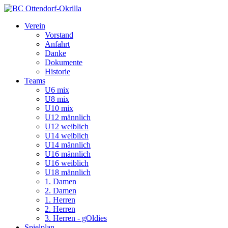
Verein
Vorstand
Anfahrt
Danke
Dokumente
Historie
Teams
U6 mix
U8 mix
U10 mix
U12 männlich
U12 weiblich
U14 weiblich
U14 männlich
U16 männlich
U16 weiblich
U18 männlich
1. Damen
2. Damen
1. Herren
2. Herren
3. Herren - gOldies
Spielplan