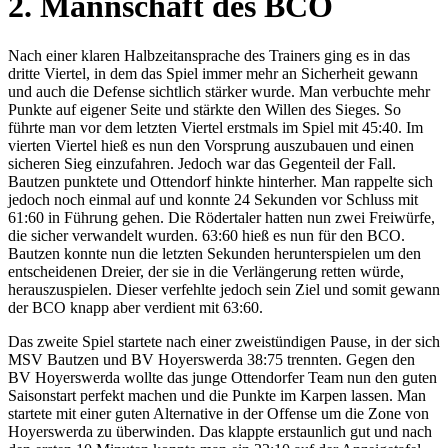
2. Mannschaft des BCO
Nach einer klaren Halbzeitansprache des Trainers ging es in das
dritte Viertel, in dem das Spiel immer mehr an Sicherheit gewann
und auch die Defense sichtlich stärker wurde. Man verbuchte mehr
Punkte auf eigener Seite und stärkte den Willen des Sieges. So
führte man vor dem letzten Viertel erstmals im Spiel mit 45:40. Im
vierten Viertel hieß es nun den Vorsprung auszubauen und einen
sicheren Sieg einzufahren. Jedoch war das Gegenteil der Fall.
Bautzen punktete und Ottendorf hinkte hinterher. Man rappelte sich
jedoch noch einmal auf und konnte 24 Sekunden vor Schluss mit
61:60 in Führung gehen. Die Rödertaler hatten nun zwei Freiwürfe,
die sicher verwandelt wurden. 63:60 hieß es nun für den BCO.
Bautzen konnte nun die letzten Sekunden herunterspielen um den
entscheidenen Dreier, der sie in die Verlängerung retten würde,
herauszuspielen. Dieser verfehlte jedoch sein Ziel und somit gewann
der BCO knapp aber verdient mit 63:60.
Das zweite Spiel startete nach einer zweistündigen Pause, in der sich
MSV Bautzen und BV Hoyerswerda 38:75 trennten. Gegen den
BV Hoyerswerda wollte das junge Ottendorfer Team nun den guten
Saisonstart perfekt machen und die Punkte im Karpen lassen. Man
startete mit einer guten Alternative in der Offense um die Zone von
Hoyerswerda zu überwinden. Das klappte erstaunlich gut und nach