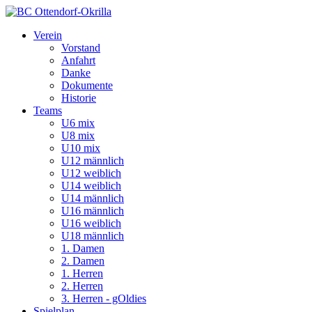
Verein
Vorstand
Anfahrt
Danke
Dokumente
Historie
Teams
U6 mix
U8 mix
U10 mix
U12 männlich
U12 weiblich
U14 weiblich
U14 männlich
U16 männlich
U16 weiblich
U18 männlich
1. Damen
2. Damen
1. Herren
2. Herren
3. Herren - gOldies
Spielplan