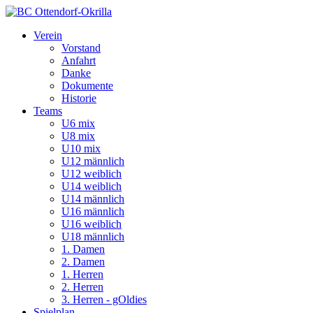
Verein
Vorstand
Anfahrt
Danke
Dokumente
Historie
Teams
U6 mix
U8 mix
U10 mix
U12 männlich
U12 weiblich
U14 weiblich
U14 männlich
U16 männlich
U16 weiblich
U18 männlich
1. Damen
2. Damen
1. Herren
2. Herren
3. Herren - gOldies
Spielplan