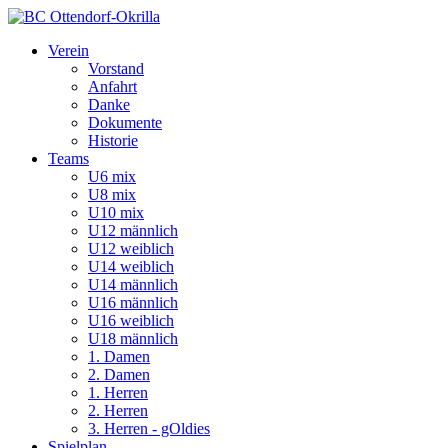
Verein
Vorstand
Anfahrt
Danke
Dokumente
Historie
Teams
U6 mix
U8 mix
U10 mix
U12 männlich
U12 weiblich
U14 weiblich
U14 männlich
U16 männlich
U16 weiblich
U18 männlich
1. Damen
2. Damen
1. Herren
2. Herren
3. Herren - gOldies
Spielplan