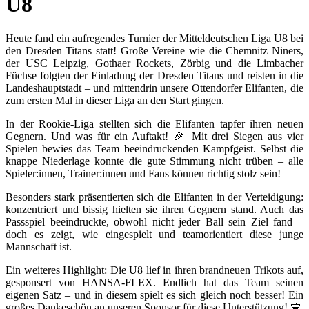
U8
Heute fand ein aufregendes Turnier der Mitteldeutschen Liga U8 bei
den Dresden Titans statt! Große Vereine wie die Chemnitz Niners,
der USC Leipzig, Gothaer Rockets, Zörbig und die Limbacher
Füchse folgten der Einladung der Dresden Titans und reisten in die
Landeshauptstadt – und mittendrin unsere Ottendorfer Elifanten, die
zum ersten Mal in dieser Liga an den Start gingen.
In der Rookie-Liga stellten sich die Elifanten tapfer ihren neuen
Gegnern. Und was für ein Auftakt! 🎉 Mit drei Siegen aus vier
Spielen bewies das Team beeindruckenden Kampfgeist. Selbst die
knappe Niederlage konnte die gute Stimmung nicht trüben – alle
Spieler:innen, Trainer:innen und Fans können richtig stolz sein!
Besonders stark präsentierten sich die Elifanten in der Verteidigung:
konzentriert und bissig hielten sie ihren Gegnern stand. Auch das
Passspiel beeindruckte, obwohl nicht jeder Ball sein Ziel fand –
doch es zeigt, wie eingespielt und teamorientiert diese junge
Mannschaft ist.
Ein weiteres Highlight: Die U8 lief in ihren brandneuen Trikots auf,
gesponsert von HANSA-FLEX. Endlich hat das Team seinen
eigenen Satz – und in diesem spielt es sich gleich noch besser! Ein
großes Dankeschön an unseren Sponsor für diese Unterstützung! 💙